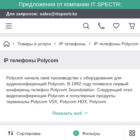
Предложения от компании IT SPECTR:
Для запросов: sales@itspectr.kz
Товары и услуги
IP телефоны
IP телефоны Polycom
IP телефоны Polycom
Polycom начала своё производство с оборудования для
аудиоконференций Polycom. В 1992 году появился первый
конференц-телефон Polycom Soundstation. Следующий этап:
видеоконференции Polycom и популярные продукты
терминалы Polycom VSX, Polycom HDX, Polycom
RealPresence Group, многоточечные решения RMX, решения
Показать всё
для аудиоконференций Polycom SoundStation IP, Polycom
Trio. В дальнейшем компания объединилась с Plantronic и
чуть позднее с HP. В настоящее время линейка IP телефонов
представлена: Poly VVX, Poly CCX, Poly Edge.
Сортировка
0
Фильтры