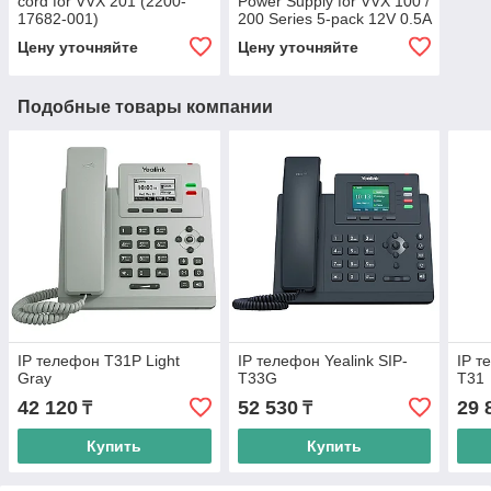
cord for VVX 201 (2200-
Power Supply for VVX 100 /
17682-001)
200 Series 5-pack 12V 0.5A
(2200-40350-122)
Цену уточняйте
Цену уточняйте
Подобные товары компании
IP телефон T31P Light
IP телефон Yealink SIP-
IP т
Gray
T33G
T31
42 120
52 530
29 
₸
₸
Купить
Купить