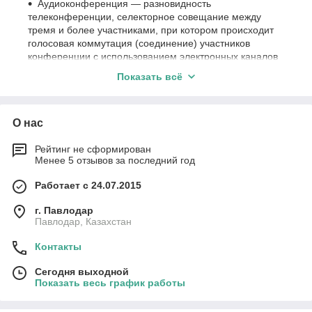
Аудиоконференция — разновидность
телеконференции, селекторное совещание между
тремя и более участниками, при котором происходит
голосовая коммутация (соединение) участников
конференции с использованием электронных каналов
связи. У аудиоконференции обычно есть координатор
Показать всё
(ведущий конференции), который управляет ею и
следит за тем, чтобы не нарушалась тематика
конференции, этикет и т. п.
О нас
Рейтинг не сформирован
Менее 5 отзывов за последний год
Работает с 24.07.2015
г. Павлодар
Павлодар, Казахстан
Контакты
Сегодня выходной
Показать весь график работы