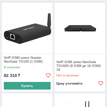
VoIP-GSM шлюз Yeastar
NeoGate TG100 (1 GSM)
VoIP-GSM шлюз NeoGate
TG1600 (8 GSM до 16 GSM)
В наличии
16
82 310
Нет в наличии
₸
Цену уточняйте
Купить