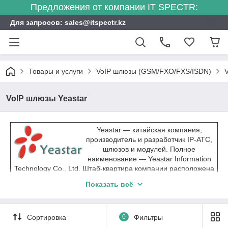
Предложения от компании IT SPECTR:
Для запросов: sales@itspectr.kz
Товары и услуги
VoIP шлюзы (GSM/FXO/FXS/ISDN)
VoIP шлюзы Yeastar
Yeastar — китайская компания,
производитель и разработчик IP-АТС,
шлюзов и модулей. Полное
наименование — Yeastar Information
Technology Co., Ltd. Штаб-квартира компании расположена
в городе Сямынь на юго-востоке Китая. Имеет
Показать всё
представительства более чем в 100 странах мира, в том
числе и в Республике Казахстан.
Сортировка
0
Фильтры