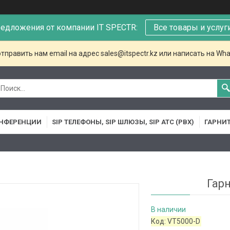
едложения от компании IT SPECTR:
Все товары и услуг
тправить нам email на адрес sales@itspectr.kz или написать на Wha
НФЕРЕНЦИИ
SIP ТЕЛЕФОНЫ, SIP ШЛЮЗЫ, SIP АТС (PBX)
ГАРНИ
Гар
В наличии
Код:
VT5000-D