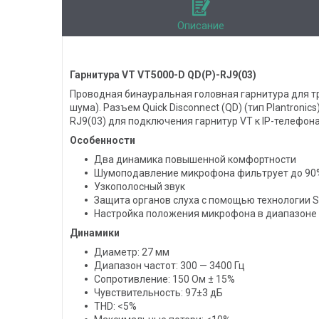
Описание
Гарнитура VT VT5000-D QD(P)-RJ9(03)
Проводная бинауральная головная гарнитура для т
шума). Разъем Quick Disconnect (QD) (тип Plantron
RJ9(03) для подключения гарнитур VT к IP-телефонам
Особенности
Два динамика повышенной комфортности
Шумоподавление микрофона фильтрует до 90
Узкополосный звук
Защита органов слуха с помощью технологии S
Настройка положения микрофона в диапазоне 
Динамики
Диаметр: 27 мм
Диапазон частот: 300 — 3400 Гц
Сопротивление: 150 Ом ± 15%
Чувствительность: 97±3 дБ
THD: <5%