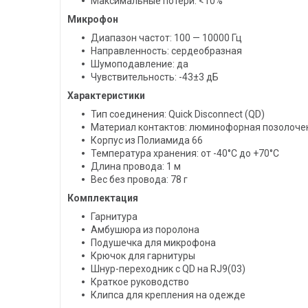
Максимальные потери: <10%
Микрофон
Диапазон частот: 100 — 10000 Гц
Направленность: сердеобразная
Шумоподавление: да
Чувствительность: -43±3 дБ
Характеристики
Тип соединения: Quick Disconnect (QD)
Материал контактов: люминофорная позолоче
Корпус из Полиамида 66
Температура хранения: от -40°C до +70°C
Длина провода: 1 м
Вес без провода: 78 г
Комплектация
Гарнитура
Амбушюра из поролона
Подушечка для микрофона
Крючок для гарнитуры
Шнур-переходник с QD на RJ9(03)
Краткое руководство
Клипса для крепления на одежде