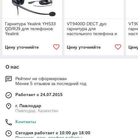
Гарнитура Yealink YHS33
VT9400D DECT дуо
VT9
QD/RJ9 для телефонов
гарнитура для
гарн
Yealink
настольного телефона и
наст
компьютера
мик
Цену уточняйте
Цену уточняйте
Цен
О нас
Рейтинг не сформирован
Менее 5 отзывов за последний год
Работает с 24.07.2015
г. Павлодар
Павлодар, Казахстан
Контакты
Сегодня работает с 10:00 до 18:00
Показать весь график работы