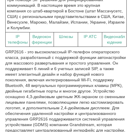
коммуникаций. В настоящее время это крупная
компания со штаб-квартирой в Бостоне (штат Массачусетс,
США) с региональными представительствами в США, Китае,
Венесуэле, Марокко, Малайзии, Испании, Украине, Израиле
и Колумбии.
IP
Видеокон
Шлюзы
IP АТС
Видеонабл
телефоны
ференции
юдение
GRP2616 - это высококлассный IP-телефон операторского
класса, разработанный с поддержкой функции автонастройки
для массового развертывания и простого управления. Он
поддерживает 6 линий и 6 учетных записей SIP, а также
имеет элегантный дизайн и набор функций нового
поколения, включая интегрированный Wi-Fi, поддержку
Bluetooth, 48 виртуальных программируемых клавиш (MPK),
двойные гигабитные порты и многое другое. Устройство
оснащено 4,3-дюймовым цветным ЖК-экраном со сменными
лицевыми панелями, позволяющими легко кастомизировать
логотип, и дополнительным 2,4-дюймовым дисплеем. Для
обеспечения удаленной настройки и централизованного
управления GRP2616 поддерживается системой управления
устройствами (GDMS) компании Grandstream, которая
предоставляет централизованный интерфейс для настройки,