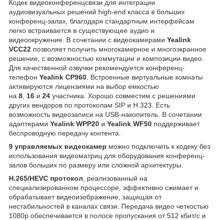
Кодек видеоконференцсвязи для интеграции
аудиовизуальных решений high-end класса в больших
конференц-залах, благодаря стандартным интерфейсам
легко встраивается в существующее аудио и
видеоокружение. В сочетании с видеокамерами
Yealink
VCC22
позволяет получить многокамерное и многоэкранное
решение, с возможностью коммутации и композиции видео.
Для качественной озвучки рекомендуется конференц-
телефон
Yealink CP960
. Встроенные виртуальные комнаты
активируются лицензиями на выбор емкостью
на
8
,
16
и
24
участника. Хорошо совместим с решениями
других вендоров по протоколам SIP и H.323. Есть
возможность видеозаписи на USB-накопитель. В сочетании
адаптерами
Yealink WPP20
и
Yealink WF50
поддерживает
беспроводную передачу контента.
9 управляемых видеокамер
можно подключить к кодеку без
использования видеоматриц для оборудования конференц-
залов больших по размеру или сложной архитектуры.
H.265/HEVC протокол
, реализованный на
специализированном процессоре, эффективно сжимает и
обрабатывает видеоизображение, защищая от
нестабильностей в каналах связи. Передача видео четкостью
1080р обеспечивается в полосе пропускания от 512 кбит/с и