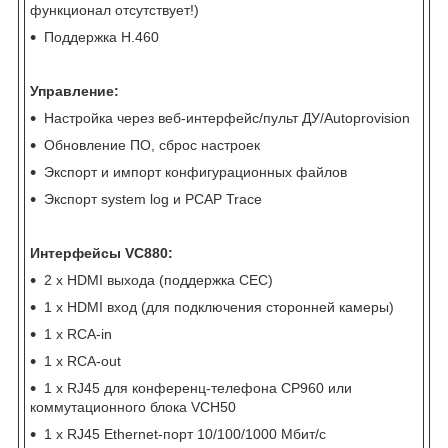
функционал отсутствует!)
Поддержка H.460
Управление:
Настройка через веб-интерфейс/пульт ДУ/Autoprovision
Обновление ПО, сброс настроек
Экспорт и импорт конфигурационных файлов
Экспорт system log и PCAP Trace
Интерфейсы VC880:
2 x HDMI выхода (поддержка СЕС)
1 x HDMI вход (для подключения сторонней камеры)
1 x RCA-in
1 x RCA-out
1 x RJ45 для конференц-телефона CP960 или
коммутационного блока VCH50
1 x RJ45 Ethernet-порт 10/100/1000 Мбит/с