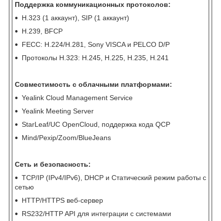
Поддержка коммуникационных протоколов:
H.323 (1 аккаунт), SIP (1 аккаунт)
H.239, BFCP
FECC: H.224/H.281, Sony VISCA и PELCO D/P
Протоколы H.323: H.245, H.225, H.235, H.241
Совместимость с облачными платформами:
Yealink Cloud Management Service
Yealink Meeting Server
StarLeaf/UC OpenCloud, поддержка кода QCP
Mind/Pexip/Zoom/BlueJeans
Сеть и безопасность:
TCP/IP (IPv4/IPv6), DHCP и Статический режим работы с
сетью
HTTP/HTTPS веб-сервер
RS232/HTTP API для интеграции с системами