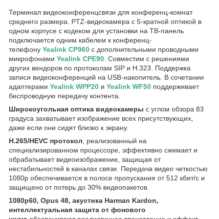
Терминал видеоконференцсвязи для конференц-комнат
среднего размера. PTZ-видеокамера с 5-кратной оптикой в
одном корпусе с кодеком для установки на ТВ-панель
подключается одним кабелем к конференц-
телефону
Yealink
CP960
с дополнительными проводными
микрофонами
Yealink
CPE90
. Cовместим с решениями
других вендоров по протоколам SIP и H.323. Поддержка
записи видеоконференций на USB-накопитель. В сочетании
адаптерами
Yealink WPP20
и
Yealink WF50
поддерживает
беспроводную передачу контента.
Широкоугольная оптика видеокамеры
с углом обзора 83
градуса захватывает изображение всех присутствующих,
даже если они сидят близко к экрану.
H.265/HEVC протокол
, реализованный на
специализированном процессоре, эффективно сжимает и
обрабатывает видеоизображение, защищая от
нестабильностей в каналах связи. Передача видео четкостью
1080р обеспечивается в полосе пропускания от 512 кбит/с и
защищено от потерь до 30% видеопакетов.
1080р60, Opus 48, акустика Harman Kardon,
интеллектуальная защита от фонового