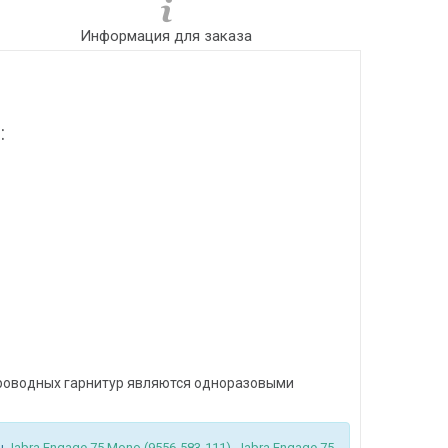
Информация для заказа
:
проводных гарнитур являются одноразовыми
ры
Jabra Engage 75 Mono (9556-583-111)
,
Jabra Engage 75