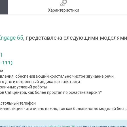
Характеристики
Engage 65
, представлена следующими моделями
)
3-111)
зи
ления, обеспечивающий кристально чистое звучание речи.
го дня и встроенный индикатор занятости.
зличных условий работы.
в Call центра, как более простая по оснастке версия*
астольный телефон
инвестиции - это очень важно, так как большинство моделей бес
ите пожалуйста по ссылке
Jabra Engage 75
, где представлены гарниту