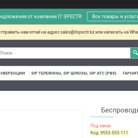
едложения от компании IT SPECTR:
Все товары и услуг
тправить нам email на адрес sales@itspectr.kz или написать на Wha
НФЕРЕНЦИИ
SIP ТЕЛЕФОНЫ, SIP ШЛЮЗЫ, SIP АТС (PBX)
ГАРНИ
Беспроводн
Под заказ
Код:
9553-553-111