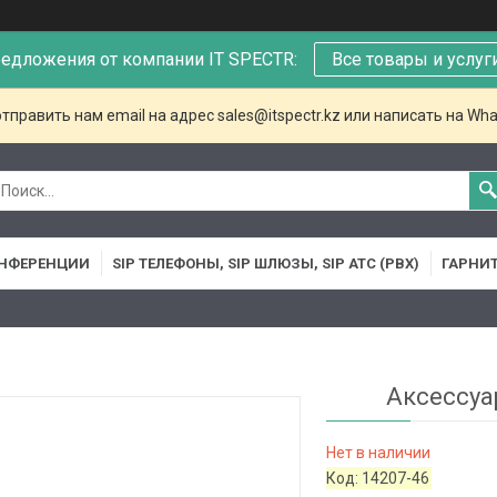
едложения от компании IT SPECTR:
Все товары и услуг
тправить нам email на адрес sales@itspectr.kz или написать на Wha
НФЕРЕНЦИИ
SIP ТЕЛЕФОНЫ, SIP ШЛЮЗЫ, SIP АТС (PBX)
ГАРНИ
Аксессуар
Нет в наличии
Код:
14207-46