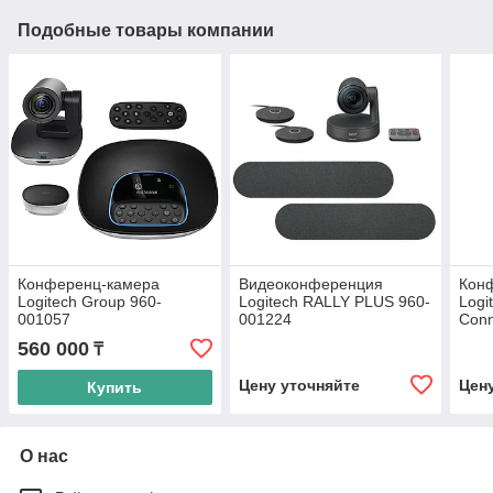
Подобные товары компании
Конференц-камера
Видеоконференция
Кон
Logitech Group 960-
Logitech RALLY PLUS 960-
Logi
001057
001224
Conn
560 000
₸
Цену уточняйте
Цен
Купить
О нас