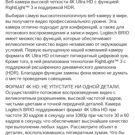
Веб-камера высокой четкости 4K Ultra HD с функцией
RightLight™ 3 и поддержкой HDR.
Выбирая самую высокотехнологичную веб-камеру в мире,
вы получаете видео профессионального уровня. Эта
камера отлично подходит для конференций, а также для
потокового воспроизведения и записи видео. Logitech BRIO
имеет множество функций, которые обеспечивают
великолепное качество видео независимо от окружающих
условий. Первую выпущенную нашей компанией камеру
формата 4K Ultra HD отличает пятикратный цифровой зум.
Кроме того, в ней реализована технология RightLight™ 3 с
поддержкой расширенного динамического диапазона
(HDR). Благодаря функции замены фона можно не думать
о месте проведения совещания.
ФОРМАТ 4K HD: НЕ УПУСТИТЕ НИ ОДНОЙ ДЕТАЛИ.
Осуществляйте потоковое воспроизведение видео с
великолепным разрешением, высокой частотой кадров,
чистыми цветами и точной передачей деталей. Камера
Logitech BRIO поддерживает формат 4K Ultra HD при
частоте 30 кадров в секунду или 1080p при частоте 30 и 60
кадров в секунду, что обеспечивает высочайшее качество
при выполнении любых задач. Рассмотрите объект в
деталях, воспользовавшись пятикратным зумом. Что бы