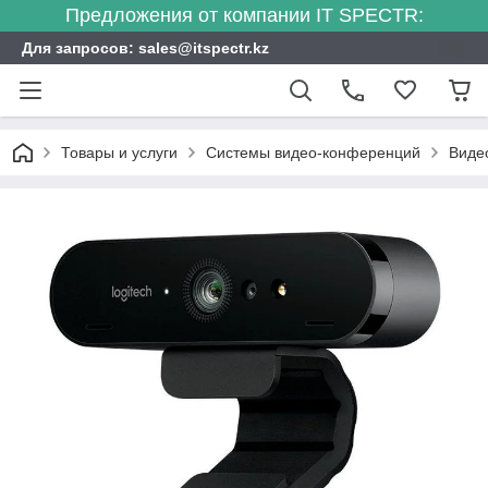
Предложения от компании IT SPECTR:
Для запросов: sales@itspectr.kz
Товары и услуги
Системы видео-конференций
Виде