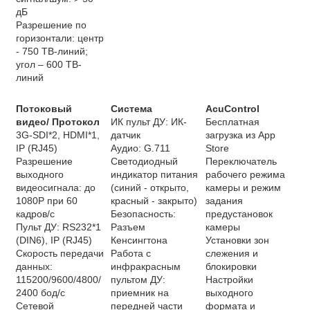
дБ
Разрешение по
горизонтали: центр
- 750 ТВ-линий;
угол – 600 ТВ-
линий
Потоковый
Система
AcuControl
видео/ Протокол
ИК пульт ДУ: ИК-
Бесплатная
3G-SDI*2, HDMI*1,
датчик
загрузка из App
IP (RJ45)
Аудио: G.711
Store
Разрешение
Светодиодный
Переключатель
выходного
индикатор питания
рабочего режима
видеосигнала: до
(синий - открыто,
камеры и режим
1080P при 60
красный - закрыто)
задания
кадров/с
Безопасность:
предустановок
Пульт ДУ: RS232*1
Разъем
камеры
(DIN6), IP (RJ45)
Кенсингтона
Установки зон
Скорость передачи
Работа с
слежения и
данных:
инфракрасным
блокировки
115200/9600/4800/
пультом ДУ:
Настройки
2400 бод/с
приемник на
выходного
Сетевой
передней части
формата и