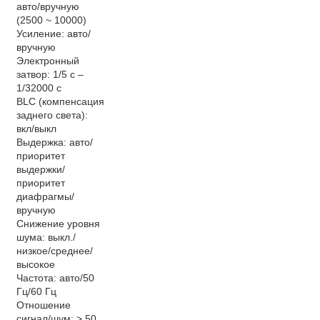
авто/вручную
(2500 ~ 10000)
Усиление: авто/
вручную
Электронный
затвор: 1/5 с –
1/32000 с
BLC (компенсация
заднего света):
вкл/выкл
Выдержка: авто/
приоритет
выдержки/
приоритет
диафрагмы/
вручную
Снижение уровня
шума: выкл./
низкое/среднее/
высокое
Частота: авто/50
Гц/60 Гц
Отношение
сигнал/шум: > 50