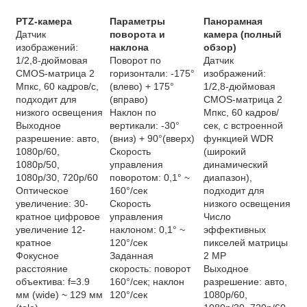
PTZ-камера
Параметры
Панорамная
Датчик
поворота и
камера (полный
изображений:
наклона
обзор)
1/2,8-дюймовая
Поворот по
Датчик
CMOS-матрица 2
горизонтали: -175°
изображений:
Mпкс, 60 кадров/с,
(влево) + 175°
1/2,8-дюймовая
подходит для
(вправо)
CMOS-матрица 2
низкого освещения
Наклон по
Mпкс, 60 кадров/
Выходное
вертикали: -30°
сек, с встроенной
разрешение: авто,
(вниз) + 90°(вверх)
функцией WDR
1080p/60,
Скорость
(широкий
1080p/50,
управления
динамический
1080p/30, 720p/60
поворотом: 0,1° ~
диапазон),
Оптическое
160°/сек
подходит для
увеличение: 30-
Скорость
низкого освещения
кратное цифровое
управления
Число
увеличение 12-
наклоном: 0,1° ~
эффективных
кратное
120°/сек
пикселей матрицы
Фокусное
Заданная
2 MP
расстояние
скорость: поворот
Выходное
объектива: f=3.9
160°/сек; наклон
разрешение: авто,
мм (wide) ~ 129 мм
120°/сек
1080p/60,