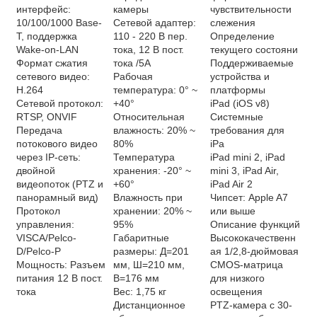
интерфейс:
камеры
чувствительности
10/100/1000 Base-
Сетевой адаптер:
слежения
T, поддержка
110 - 220 В пер.
Определение
Wake-on-LAN
тока, 12 В пост.
текущего состояни
Формат сжатия
тока /5A
Поддерживаемые
сетевого видео:
Рабочая
устройства и
H.264
температура: 0° ~
платформы
Сетевой протокол:
+40°
iPad (iOS v8)
RTSP, ONVIF
Относительная
Системные
Передача
влажность: 20% ~
требования для
потокового видео
80%
iPa
через IP-сеть:
Температура
iPad mini 2, iPad
двойной
хранения: -20° ~
mini 3, iPad Air,
видеопоток (PTZ и
+60°
iPad Air 2
панорамный вид)
Влажность при
Чипсет: Apple A7
Протокол
хранении: 20% ~
или выше
управления:
95%
Описание функций
VISCA/Pelco-
Габаритные
Высококачественн
D/Pelco-P
размеры: Д=201
ая 1/2,8-дюймовая
Мощность: Разъем
мм, Ш=210 мм,
CMOS-матрица
питания 12 В пост.
В=176 мм
для низкого
тока
Вес: 1,75 кг
освещения
Дистанционное
PTZ-камера с 30-