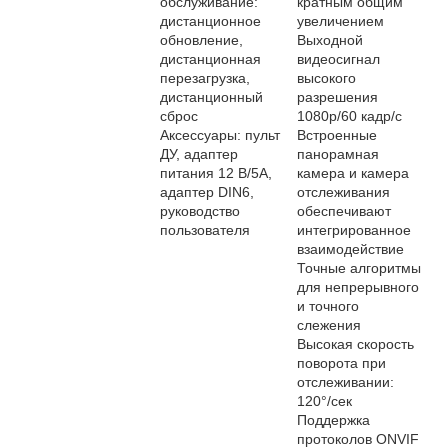
обслуживание:
кратным общим
дистанционное
увеличением
обновление,
Выходной
дистанционная
видеосигнал
перезагрузка,
высокого
дистанционный
разрешения
сброс
1080p/60 кадр/с
Аксессуары: пульт
Встроенные
ДУ, адаптер
панорамная
питания 12 В/5A,
камера и камера
адаптер DIN6,
отслеживания
руководство
обеспечивают
пользователя
интегрированное
взаимодействие
Точные алгоритмы
для непрерывного
и точного
слежения
Высокая скорость
поворота при
отслеживании:
120°/сек
Поддержка
протоколов ONVIF