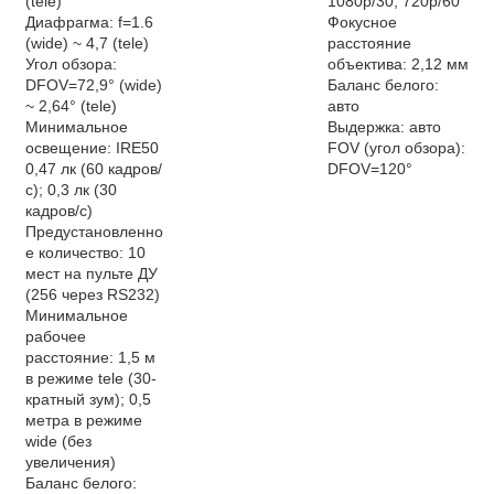
(tele)
1080p/30, 720p/60
Диафрагма: f=1.6
Фокусное
(wide) ~ 4,7 (tele)
расстояние
Угол обзора:
объектива: 2,12 мм
DFOV=72,9° (wide)
Баланс белого:
~ 2,64° (tele)
aвто
Минимальное
Выдержка: авто
освещение: IRE50
FOV (угол обзора):
0,47 лк (60 кадров/
DFOV=120°
с); 0,3 лк (30
кадров/с)
Предустановленно
е количество: 10
мест на пульте ДУ
(256 через RS232)
Минимальное
рабочее
расстояние: 1,5 м
в режиме tele (30-
кратный зум); 0,5
метра в режиме
wide (без
увеличения)
Баланс белого: