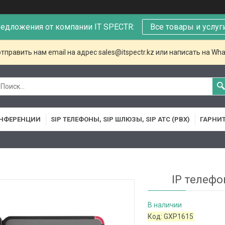
едложения от компании IT SPECTR:
Все товары и услуг
тправить нам email на адрес sales@itspectr.kz или написать на Wha
НФЕРЕНЦИИ
SIP ТЕЛЕФОНЫ, SIP ШЛЮЗЫ, SIP АТС (PBX)
ГАРНИ
IP телефо
В наличии
Код:
GXP1615