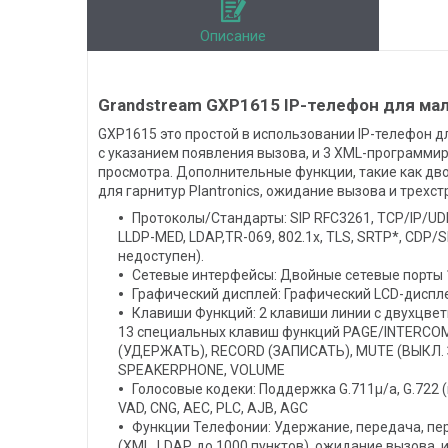
Описание
Grandstream GXP1615 IP-телефон для мал
GXP1615 это простой в использовании IP-телефон д
с указанием появления вызова, и 3 XML-программир
просмотра. Дополнительные функции, такие как д
для гарнитур Plantronics, ожидание вызова и тре
Протоколы/Стандарты: SIP RFC3261, TCP/IP/UDP,
LLDP-MED, LDAP,TR-069, 802.1x, TLS, SRTP*, CD
недоступен).
Сетевые интерфейсы: Двойные сетевые порты 
Графический дисплей: Графический LCD-дисплей
Клавиши Функций: 2 клавиши линии с двухцвет
13 специальных клавиш функций PAGE/INTERC
(УДЕРЖАТЬ), RECORD (ЗАПИСАТЬ), MUTE (ВЫКЛ. 
SPEAKERPHONE, VOLUME
Голосовые кодеки: Поддержка G.711μ/a, G.722 (ш
VAD, CNG, AEC, PLC, AJB, AGC
Функции Телефонии: Удержание, передача, пе
(XML, LDAP, до 1000 пунктов), ожидание вызова, 