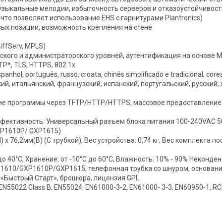
музыкальные мелодии, избыточность серверов и отказоустойчивост
что позволяет использование EHS с гарнитурами Plantronics)
вых позиции, возможность крепления на стене
DiffServ, MPLS)
ского и администраторского уровней, аутентификация на основе 
P*, TLS, HTTPS, 802.1x
espanhol, português, russo, croata, chinês simplificado e tradicional, cor
й, итальянский, французский, испанский, португальский, русский
ие программы через TFTP/HTTP/HTTPS, массовое предоставление
ективность: Универсальный разъем блока питания 100-240VAC 50-
GXP1610P/ GXP1615)
 76,2мм(В) (С трубкой), Вес устройства: 0,74 кг; Вес комплекта пос
до 40°C, Хранение: от -10°C до 60°C, Влажность: 10% - 90% Неконд
610/GXP1610P/GXP1615, телефонная трубка со шнуром, основани
о«Быстрый Старт», брошюра, лицензия GPL
CE: EN55022 Class B, EN55024, EN61000-3-2, EN61000- 3-3, EN60950-1,