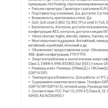
нумерации, Hot Desking, персонализированные 
Разъем гарнитуры: Гарнитура с разъемом RJ9 (
Подставка под основание: Да, доступно 2 угло
Возможность крепленияна стене: Да
QoS: QoS слой 2 (802.1Q, 802.1P) и слой 3 (ToS, 
Безопасность: Контроль доступа пользователь
конфигурации AES, контроль доступа к медиа SRT
Vários idiomas: Inglês, alemão, italiano, francês, 
Многоязычная поддержка: Английский, немецки
китайский, корейский, японский и др.
Обновление/ предоставление услуг: Обновлен
XML-файл конфигурации, FTP/FTPS
Энергопотребление и экологическая энергоэфф
Class 2, 3.84W-6.49W; IEEE802.3az (EEE) (только 
Размеры и вес: Размеры 209мм(Д) x 184,5мм(Ш) x
(GXP1610P)
Температура и Влажность: Для работы: от 0°C 
Содержимое комплектапоставки: Телефон GXP1
(GXP1610P/GXP1615), сетевой шнур, Руководств
Соответствие: FCC: Part 15, (CFR 47) Class B, 
60950; AS/NZS60950.1