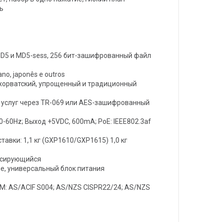
ь
MD5 и MD5-sess, 256 бит-зашифрованный файл
eano, japonês e outros
, хорватский, упрощенный и традиционный
 услуг через TR-069 или AES-зашифрованный
60Hz; Выход +5VDC, 600mA; PoE: IEEE802.3af
тавки: 1,1 кг (GXP1610/GXP1615) 1,0 кг
енсирующийся
е, универсальный блок питания
 RCM: AS/ACIF S004; AS/NZS CISPR22/24; AS/NZS