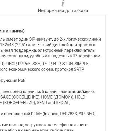
Информация для заказа
м питания)
ь имеет один SIP-аккаунт, до 2-х логических линий
2х48 (2.95’’) дает четкий дисплей для простого
язычная поддержка, электронный переключатель
окачественным, удобным и надежным IP-телефоном.
), DHCP, PPPoE, SSH, TFTP, NTP, STUN, SIMPLE,
кого экономического союза, протокол SRTP
 функция PoE
х сенсорных клавиши, 5 клавиш навигации/меню,
SAGE (СООБЩЕНИЕ), HOME (ДОМОЙ)), HOLD
 (КОНФЕРЕНЦИЯ), SEND and REDIAL,
и внеполосный DTMF (In audio, RFC2833, SIP INFO),
ятие вызова, загружаемая телефонная книга
ет, набор в одно нажатие, гибкий план