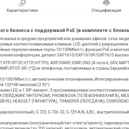
Характеристики
Спецификация
ого бизнеса с поддержкой PoE (в комплекте с блоко
ля малых и средних предприятий или домашних офисов. Linux-модел
уемые контекстозависимые клавиши. LCD-дисплей с разрешением 13
войные переключаемые порты 10/100Мбит/с, функция PoE и много
хстронняя конференция, делают GXP1610/GXP1610P/GXP1615 высок
 RTP/RTCP, HTTP/HTTPS, ARP/RARP, ICMP, DNS (A record, SRV, NAPTR
P/SNMP/RTCP-XR. (*Для телефонов, поставляемых в страны Евразийс
10/100/Мбит/с с автоматическим опознаванием, Интегрированная
 132*48 пикселей (2.95’’)
ными LED, и 1 SIP-аккаунт, 3 программируемых контекстозависимы
OM (ПЕЙДЖИНГ/ИНТЕРКОМ), PHONEBOOK (ТЕЛЕФОННАЯ КНИГА), MES
ЗВУК), HEADSET (ГАРНИТУРА), TRANSFER (ПЕРЕДАЧА), CONFERENCE
ирокополосный), G.723, G.726-32, G.729 A/B, iLBC , внутриполосный 
ренаправление (неограниченный/нет-ответа/занято), парковка/сн
история звонков (до 200 записей), автодозвон, автоматический отв