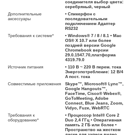
соединителя выбор цвета:
cеребряный, черный
Дополнительные
• Спикерфон с
аксессуары
последовательным
подключением Адаптер
RS232
Требования к системе*
• Windows® 7 / 8 / 8.1 • Mac
OS® X 10.7 или более
поздней версии Google
Chromebook версии
29.0.1547.70,платформа
4319.79.0
Источник питания
• 110 В ~ 220 В перем. тока
Энергопотребление: 12 В/4
A пост. тока
Совместимые приложения
Skype™, Microsoft® Lync™,
Google Hangouts™,
FaceTime, Cisco® Webex®,
GoToMeeting, Adobe
Connect, Blue Jeans, Zoom,
Vidyo, Fuze, WebRTC
Требования к
• Процессор Intel® Core 2
оборудованию*
Duo 2,4 ГГц • Оперативная
память 2 ГБ или более •
Пространство на жестком
диске для записи видео