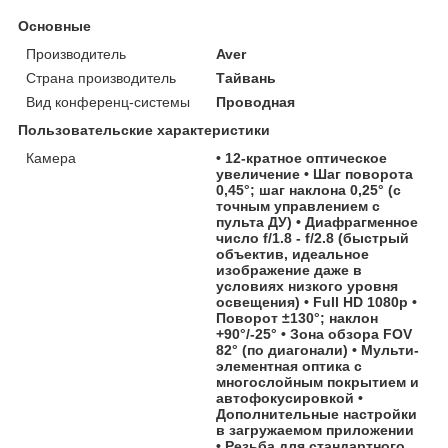
Основные
Производитель
Aver
Страна производитель
Тайвань
Вид конференц-системы
Проводная
Пользовательские характеристики
Камера
• 12-кратное оптическое
увеличение • Шаг поворота
0,45°; шаг наклона 0,25° (с
точным управлением с
пульта ДУ) • Диафрагменное
число f/1.8 - f/2.8 (быстрый
объектив, идеальное
изображение даже в
условиях низкого уровня
освещения) • Full HD 1080p •
Поворот ±130°; наклон
+90°/-25° • Зона обзора FOV
82° (по диагонали) • Мульти-
элементная оптика с
многослойным покрытием и
автофокусировкой •
Дополнительные настройки
в загружаемом приложении
• Резьба для стандартного