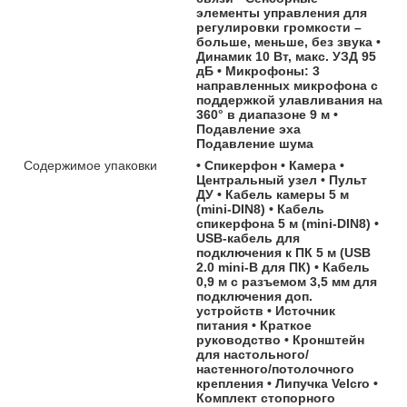
элементы управления для
регулировки громкости –
больше, меньше, без звука •
Динамик 10 Вт, макс. УЗД 95
дБ • Микрофоны: 3
направленных микрофона с
поддержкой улавливания на
360° в диапазоне 9 м •
Подавление эха
Подавление шума
Содержимое упаковки
• Спикерфон • Камера •
Центральный узел • Пульт
ДУ • Кабель камеры 5 м
(mini-DIN8) • Кабель
спикерфона 5 м (mini-DIN8) •
USB-кабель для
подключения к ПК 5 м (USB
2.0 mini-B для ПК) • Кабель
0,9 м с разъемом 3,5 мм для
подключения доп.
устройств • Источник
питания • Краткое
руководство • Кронштейн
для настольного/
настенного/потолочного
крепления • Липучка Velcro •
Комплект стопорного