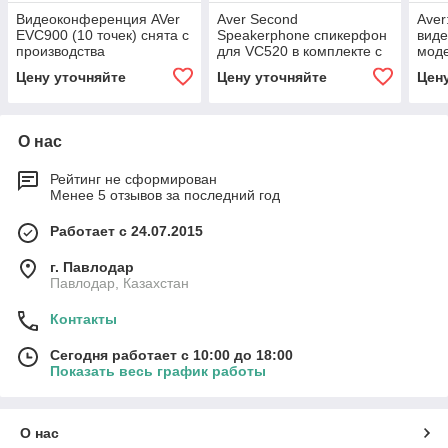
Видеоконференция AVer
Aver Second
Aver
EVC900 (10 точек) снята с
Speakerphone спикерфон
вид
производства
для VC520 в комплекте с
мод
10м кабелем
Цену уточняйте
Цену уточняйте
Цен
О нас
Рейтинг не сформирован
Менее 5 отзывов за последний год
Работает с 24.07.2015
г. Павлодар
Павлодар, Казахстан
Контакты
Сегодня работает с 10:00 до 18:00
Показать весь график работы
О нас