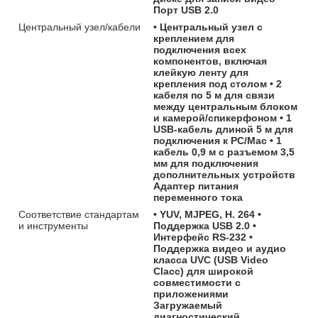
Порт USB 2.0
Центральный узел/кабели
• Центральный узел с
креплением для
подключения всех
компонентов, включая
клейкую ленту для
крепления под столом • 2
кабеля по 5 м для связи
между центральным блоком
и камерой/спикерфоном • 1
USB-кабель длиной 5 м для
подключения к PС/Mac • 1
кабель 0,9 м с разъемом 3,5
мм для подключения
дополнительных устройств
Адаптер питания
переменного тока
Соответствие стандартам
• YUV, MJPEG, H. 264 •
и инструменты
Поддержка USB 2.0 •
Интерфейс RS-232 •
Поддержка видео и аудио
класса UVC (USB Video
Clacc) для широкой
совместимости с
приложениями
Загружаемый
диагностический