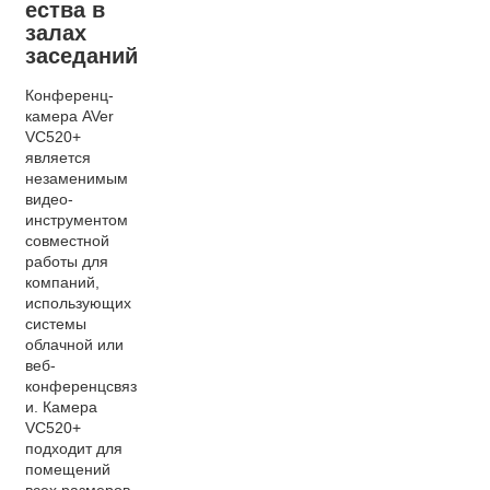
ества в
залах
заседаний
Конференц-
камера AVer
VC520+
является
незаменимым
видео-
инструментом
совместной
работы для
компаний,
использующих
системы
облачной или
веб-
конференцсвяз
и. Камера
VC520+
подходит для
помещений