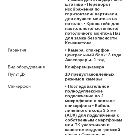
штатива • Переворот
изображения по
горизонтали/ вертикали,
для случаев монтажа на
потолок • Кронштейн для
настольного/настенного/
потолочного монтажа Паз
для замка безопасности
Кенсингтона
Гарантия
• Камера, спикерфон,
центральный блок: 3 года
Аксессуары: 1 год
Вид оборудования
Конференцкамера
Пульт ДУ
10 предустановленных
режимов камеры
Спикерфон
• Последовательное
полнодуплексное
подключение до 2
микрофонов в составе
спикерфона • Кабель
линейного входа 3,5 мм
(AUX) для подключения к
собственным смартфонам
или ПК участников в
качестве модуля громкой
связи • Сенсорные