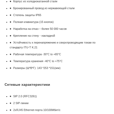
Корпус из холоднокатанной стали
Бронированный провод из нержавеющей стали
Степень защиты IP65
Полная клавиатура (15 кнопок)
Наработка на отказ – более 50 000 часов
Крепление на стену - накладной
Устойчивость к перенапряжению и сверхпроводящим токам по
стандарту ITU-T K.21
Рабочая температура -30°C to +65°C
Температура хранения -40°C to +75°C
Размеры (Ш*В*Г): 143 *253 *151(мм)
Сетевые характеристики
SIP 2.0 (RFC3261)
2 SIP-линии
2хRJ45 Ethernet-порта 10/100Мбит/с