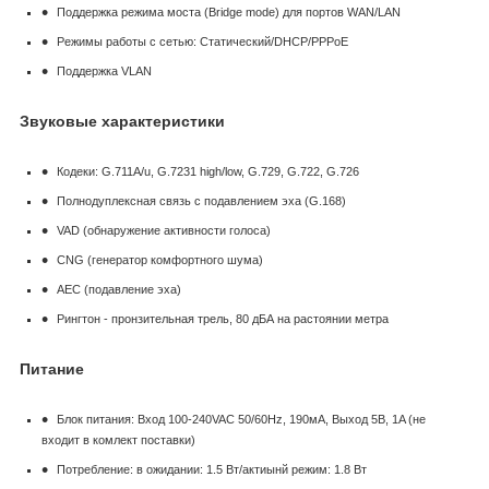
Поддержка режима моста (Bridge mode) для портов WAN/LAN
Режимы работы с сетью: Статический/DHCP/PPPoE
Поддержка VLAN
Звуковые характеристики
Кодеки: G.711A/u, G.7231 high/low, G.729, G.722, G.726
Полнодуплексная связь с подавлением эха (G.168)
VAD (обнаружение активности голоса)
CNG (генератор комфортного шума)
AEC (подавление эха)
Рингтон - пронзительная трель, 80 дБА на растоянии метра
Питание
Блок питания: Вход 100-240VAC 50/60Hz, 190мА, Выход 5В, 1A (не
входит в комлект поставки)
Потребление: в ожидании: 1.5 Вт/актиынй режим: 1.8 Вт