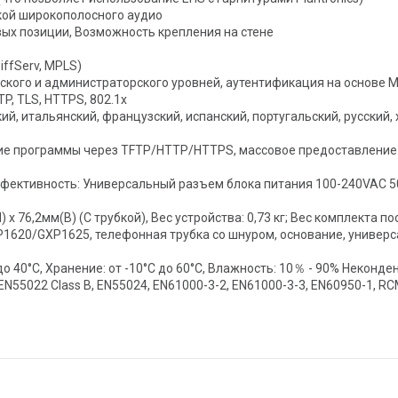
кой широкополосного аудио
вых позиции, Возможность крепления на стене
DiffServ, MPLS)
ского и администраторского уровней, аутентификация на основе 
P, TLS, HTTPS, 802.1x
й, итальянский, французский, испанский, португальский, русский
ие программы через TFTP/HTTP/HTTPS, массовое предоставление
ективность: Универсальный разъем блока питания 100-240VAC 50-
 76,2мм(В) (С трубкой), Вес устройства: 0,73 кг; Вес комплекта пос
620/GXP1625, телефонная трубка со шнуром, основание, универса
до 40°C, Хранение: от -10°C до 60°C, Влажность: 10％ - 90% Некон
E : EN55022 Class B, EN55024, EN61000-3-2, EN61000-3-3, EN60950-1,