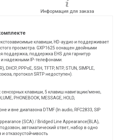
Информация для заказа
комплекте
текстозависимые клавиши, HD-аудио и поддерживает
ростого просмотра. GXP1625 оснащен двойными
я поддержка, поддержка EHS для гарнитур
и и надежными IP-телефонами.
, DHCP, PPPoE, SSH, TFTP, NTP, STUN, SIMPLE,
 союза, протокол SRTP недоступен).
х сенсорных клавиши, 5 клавиш навигации/меню,
OLUME, PHONEBOOK, MESSAGE, HOLD,
оне и вне диапазона DTMF (In audio, RFC2833, SIP
earance (SCA) / Bridged Line Appearance(BLA),
втодозвон, автоматический ответ, набор в одно
в и отказоустойчивость