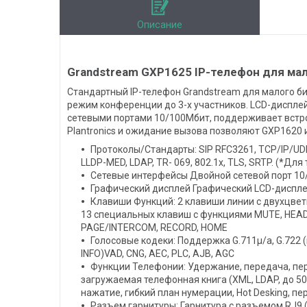
Описание
Grandstream GXP1625 IP-телефон для мал
Стандартный IP-телефон Grandstream для малого б
режим конференции до 3-х участников. LCD-диспле
сетевыми портами 10/100Мбит, поддерживает встр
Plantronics и ожидание вызова позволяют GXP1620
Протоколы/Стандарты: SIP RFC3261, TCP/IP/UDP,
LLDP-MED, LDAP, TR- 069, 802.1x, TLS, SRTP. (*Д
Сетевые интерфейсы Двойной сетевой порт 10
Графический дисплей Графический LCD-диспле
Клавиши Функций: 2 клавиши линии с двухцвет
13 специальных клавиш с функциями MUTE, HEA
PAGE/INTERCOM, RECORD, HOME
Голосовые кодеки: Поддержка G.711µ/a, G.722 (ш
INFO)VAD, CNG, AEC, PLC, AJB, AGC
Функции Телефонии: Удержание, передача, пере
загружаемая телефонная книга (XML, LDAP, до 50
нажатие, гибкий план нумерации, Hot Desking, 
Разъем гарнитуры: Гарнитура с разъемом RJ9 (