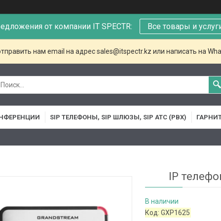
едложения от компании IT SPECTR:
Все товары и услуг
тправить нам email на адрес sales@itspectr.kz или написать на Wha
НФЕРЕНЦИИ
SIP ТЕЛЕФОНЫ, SIP ШЛЮЗЫ, SIP АТС (PBX)
ГАРНИ
IP телефо
В наличии
Код:
GXP1625