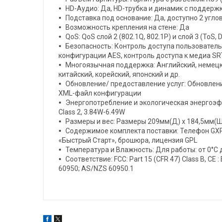
HD-Аудио: Да, HD-трубка и динамик с поддерж
Подставка под основание: Да, доступно 2 угло
Возможность крепления на стене: Да
QoS: QoS слой 2 (802.1Q, 802.1P) и слой 3 (ToS, 
Безопасность: Контроль доступа пользователь
конфигурации AES, контроль доступа к медиа SRT
Многоязычная поддержка: Английский, немецки
китайский, корейский, японский и др.
Обновление/ предоставление услуг: Обновлен
XML-файл конфигурации
Энергопотребление и экологическая энергоэфф
Class 2, 3.84W-6.49W
Размеры и вес: Размеры 209мм(Д) x 184,5мм(Ш) x
Содержимое комплекта поставки: Телефон GXP1
«Быстрый Старт», брошюра, лицензия GPL
Температура и Влажность: Для работы: от 0°C 
Соответствие: FCC: Part 15 (CFR 47) Class B, C
60950; AS/NZS 60950.1