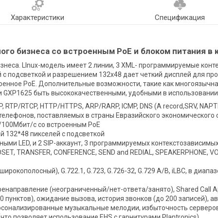
Характеристики
Спецификация
ого бизнеса со встроенным PoE и блоком питания в 
изнеса. LInux-модель имеет 2 линии, 3 XML- программируемые кон
й с подсветкой и разрешением 132х48 дает четкий дисплей для п
оенное PoE. Дополнительные возможности, такие как многоязычна
 и GXP1625 быть высококачественными, удобными в использовани
 RTP/RTCP, HTTP/HTTPS, ARP/RARP, ICMP, DNS (A record,SRV, NAPTR)
ля телефонов, поставляемых в страны Евразийского экономического
/100Мбит/с со встроенным PoE
й 132*48 пикселей с подсветкой
ными LED, и 2 SIP-аккаунт, 3 программируемых контекстозависимы
DSET, TRANSFER, CONFERENCE, SEND and REDIAL, SPEAKERPHONE, V
ирокополосный), G.722.1, G.723, G.726-32, G.729 A/B, iLBC, в диапаз
направление (неограниченный/нет-ответа/занято), Shared Call App
0 пунктов), ожидание вызова, история звонков (до 200 записей), а
персонализированные музыкальные мелодии, избыточность серверо
что позволяет использование EHS с гарнитурами Plantronics)