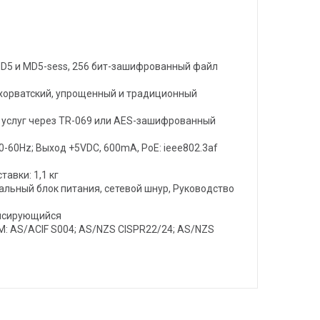
MD5 и MD5-sess, 256 бит-зашифрованный файл
, хорватский, упрощенный и традиционный
 услуг через TR-069 или AES-зашифрованный
60Hz; Выход +5VDC, 600mA, PoE: ieee802.3af
тавки: 1,1 кг
льный блок питания, сетевой шнур, Руководство
денсирующийся
 RCM: AS/ACIF S004; AS/NZS CISPR22/24; AS/NZS