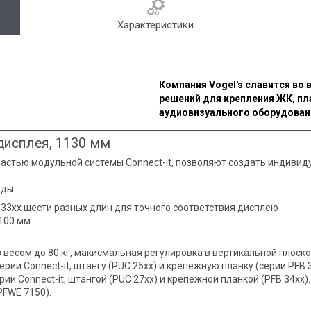
Характеристики
Компания Vogel's славится во
решений для крепления ЖК, пл
аудиовизуального оборудован
дисплея, 1130 мм
астью модульной системы Connect-it, позволяют создать индивид
ды:
33xx шести разных длин для точного соответствия дисплею
1100 мм
 весом до 80 кг, макисмальная регулировка в вертикальной плоск
рии Connect-it, штангу (PUC 25xx) и крепежную планку (серии PFB
 Connect-it, штангой (PUC 27xx) и крепежной планкой (PFB 34xx)
PFWE 7150).