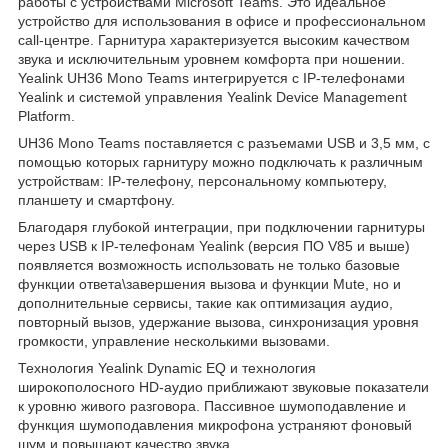
работы с устройствами Microsoft Teams. Это идеальное
устройство для использования в офисе и профессиональном
call-центре. Гарнитура характеризуется высоким качеством
звука и исключительным уровнем комфорта при ношении.
Yealink UH36 Mono Teams интегрируется с IP-телефонами
Yealink и системой управления Yealink Device Management
Platform.
UH36 Mono Teams поставляется с разъемами USB и 3,5 мм, с
помощью которых гарнитуру можно подключать к различным
устройствам: IP-телефону, персональному компьютеру,
планшету и смартфону.
Благодаря глубокой интеграции, при подключении гарнитуры
через USB к IP-телефонам Yealink (версия ПО V85 и выше)
появляется возможность использовать не только базовые
функции ответа\завершения вызова и функции Mute, но и
дополнительные сервисы, такие как оптимизация аудио,
повторный вызов, удержание вызова, синхронизация уровня
громкости, управление несколькими вызовами.
Технология Yealink Dynamic EQ и технология
широкополосного HD-аудио приближают звуковые показатели
к уровню живого разговора. Пассивное шумоподавление и
функция шумоподавления микрофона устраняют фоновый
шум и повышают качество звука.