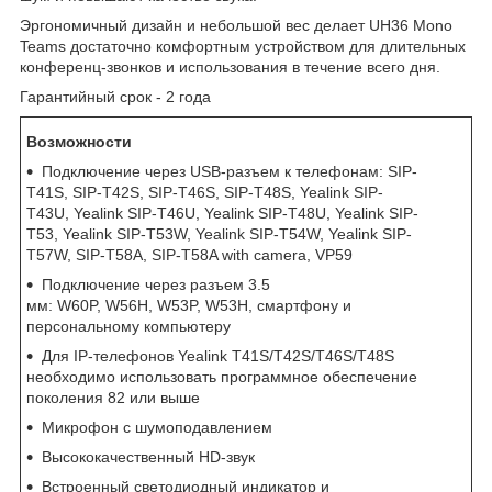
Эргономичный дизайн и небольшой вес делает UH36 Mono
Teams достаточно комфортным устройством для длительных
конференц-звонков и использования в течение всего дня.
Гарантийный срок - 2 года
Возможности
Подключение через USB-разъем к телефонам: SIP-
T41S, SIP-T42S, SIP-T46S, SIP-T48S, Yealink SIP-
T43U, Yealink SIP-T46U, Yealink SIP-T48U, Yealink SIP-
T53, Yealink SIP-T53W, Yealink SIP-T54W, Yealink SIP-
T57W, SIP-T58A, SIP-T58A with camera, VP59
Подключение через разъем 3.5
мм: W60P, W56H, W53P, W53H, смартфону и
персональному компьютеру
Для IP-телефонов Yealink T41S/T42S/T46S/T48S
необходимо использовать программное обеспечение
поколения 82 или выше
Микрофон с шумоподавлением
Высококачественный HD-звук
Встроенный светодиодный индикатор и