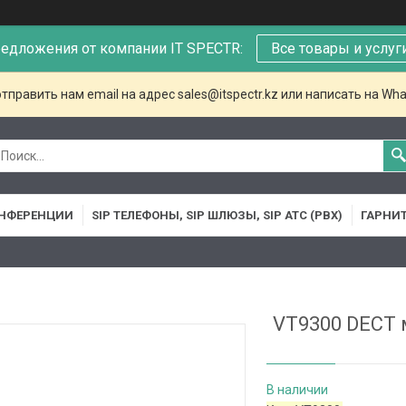
едложения от компании IT SPECTR:
Все товары и услуг
тправить нам email на адрес sales@itspectr.kz или написать на Wha
НФЕРЕНЦИИ
SIP ТЕЛЕФОНЫ, SIP ШЛЮЗЫ, SIP АТС (PBX)
ГАРНИ
VT9300 DECT 
В наличии