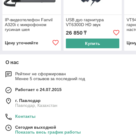
IP-видеотелефон Fanvil
USB дуо гарнитура
VT9
A320i с микрофоном
VT6300D HD звук
гарн
гусиная шея
наст
26 850
₸
ком
Цену уточняйте
Цен
Купить
О нас
Рейтинг не сформирован
Менее 5 отзывов за последний год
Работает с 24.07.2015
г. Павлодар
Павлодар, Казахстан
Контакты
Сегодня выходной
Показать весь график работы