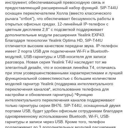
инструмент, обеспечивающий превосходную связь и
предоставляющий расширенный набор функций. SIP-T44U
оснащен переключателем Холла (вместо классического
рычага "отбоя"), что обеспечивает бесшумность работы в
открытых офисных средах. 12-линейный IP-телефон с
цветным дисплеем 2,8'' с подсветкой поддерживает
дополнительные модули расширения Yealink EXP43.
Благодаря технологии Yealink Optima HD, SIP-T44U
отличается высоким качеством передачи звука. IP-телефон
имеет 2 порта USB для подключения Wi-Fi и Bluetooth-
модулей, USB-гарнитуры и USB-носителя для записи
разговора. Новая серия Yealink T4U наследует тот же
элегантный дизайн, что и основная линейка T4, отличаясь
при этом усовершенствованными характеристиками и лучшей
функциональной совместимостью с большим количеством
моделей гарнитур Yealink (поддержка интеллектуального
переключения каналов*, использование телефона для
настройки и обновления гарнитуры).*Функцию
интеллектуального переключения каналов поддерживают
только гарнитуры серии BH76. SIP-T44U, оснащенный двумя
портами USB, будет удобен офисным сотрудникам благодаря
одновременному использованию Bluetooth, Wi-Fi, USB-
гарнитуры и записи через USB. Кроме того, телефон
поддерживает до 3 дополнительных модулей расширения