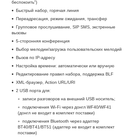
беспокоить")
Быстрый набор, горячая линия
Переадресация, режим ожидания, трансфер
Групповое прослушивание, SIP SMS, экстренные
вызовы
5-сторонняя конференция
Выбор мелодии/загрузка пользовательских мелодий
Вызов по IP-адресу
Настройка времени: автоматически или вручную
Редактирование правил набора, поддержка BLF
XML-браузер, Action URL/URI
2 USB порта для:
записи разговоров на внешний USB носитель;
подключения Wi-Fi через донгл WF40/WF41
(донгл не входит в комплект поставки)
подключения Bluetooth через адаптер
BT40/BT41/BT51 (адаптер не входит в комплект
поставки)