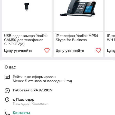
USB-видеокамера Yealink
IP телефон Yealink MP54
IP т
CAM50 для телефонов
Skype for Business
WH M
SIP-T58V(A)
Цену уточняйте
Цену уточняйте
Цен
О нас
Рейтинг не сформирован
Менее 5 отзывов за последний год
Работает с 24.07.2015
г. Павлодар
Павлодар, Казахстан
Контакты