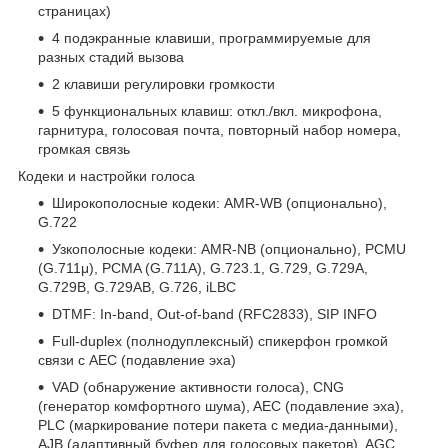
страницах)
4 подэкранные клавиши, программируемые для
разных стадий вызова
2 клавиши регулировки громкости
5 функциональных клавиш: откл./вкл. микрофона,
гарнитура, голосовая почта, повторный набор номера,
громкая связь
Кодеки и настройки голоса
Широкополосные кодеки: AMR-WB (опционально),
G.722
Узкополосные кодеки: AMR-NB (опционально), PCMU
(G.711μ), PCMA (G.711A), G.723.1, G.729, G.729A,
G.729B, G.729AB, G.726, iLBC
DTMF: In-band, Out-of-band (RFC2833), SIP INFO
Full-duplex (полнодуплексный) спикерфон громкой
связи с AEC (подавление эха)
VAD (обнаружение активности голоса), CNG
(генератор комфортного шума), AEC (подавление эха),
PLC (маркирование потери пакета с медиа-данными),
AJB (адаптивный буфер для голосовых пакетов), AGC