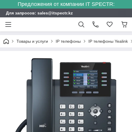
Предложения от компании IT SPECTR:
Для запросов: sales@itspectr.kz
Товары и услуги
IP телефоны
IP телефоны Yealink