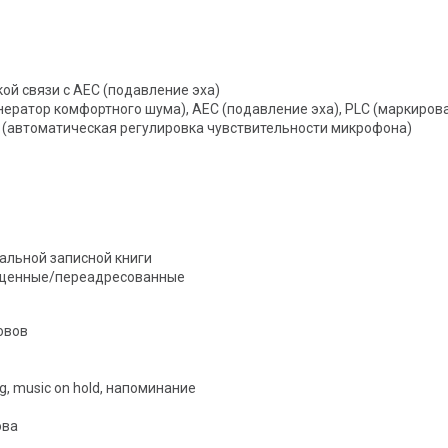
1
кой связи с AEC (подавление эха)
енератор комфортного шума), AEC (подавление эха), PLC (маркиров
C (автоматическая регулировка чувствительности микрофона)
кальной записной книги
ущенные/переадресованные
овов
g, music on hold, напоминание
ова