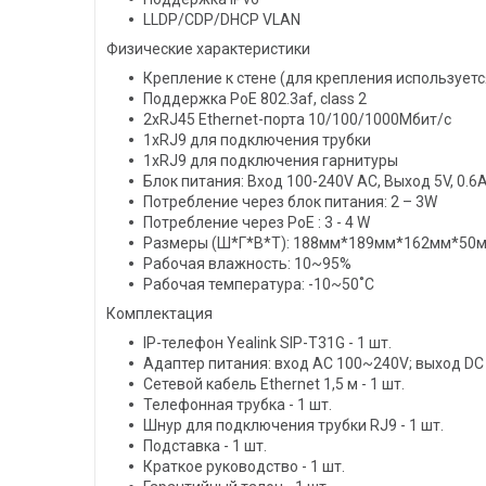
LLDP/CDP/DHCP VLAN
Физические характеристики
Крепление к стене (для крепления использует
Поддержка PoE 802.3af, class 2
2хRJ45 Ethernet-порта 10/100/1000Мбит/с
1хRJ9 для подключения трубки
1хRJ9 для подключения гарнитуры
Блок питания: Вход 100-240V AC, Выход 5V, 0.6
Потребление через блок питания: 2 – 3W
Потребление через PoE : 3 - 4 W
Размеры (Ш*Г*В*Т): 188мм*189мм*162мм*50
Рабочая влажность: 10~95%
Рабочая температура: -10~50˚C
Комплектация
IP-телефон Yealink SIP-T31G - 1 шт.
Адаптер питания: вход AC 100~240V; выход DC 5V
Сетевой кабель Ethernet 1,5 м - 1 шт.
Телефонная трубка - 1 шт.
Шнур для подключения трубки RJ9 - 1 шт.
Подставка - 1 шт.
Краткое руководство - 1 шт.