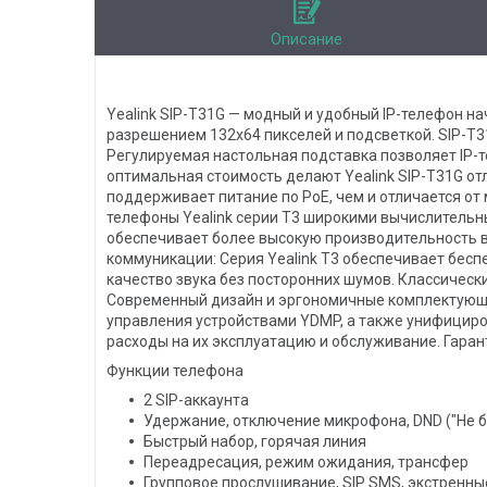
Описание
Yealink SIP-T31G — модный и удобный IP-телефон 
разрешением 132x64 пикселей и подсветкой. SIP-T
Регулируемая настольная подставка позволяет IP-т
оптимальная стоимость делают Yealink SIP-T31G от
поддерживает питание по PoE, чем и отличается от
телефоны Yealink серии T3 широкими вычислитель
обеспечивает более высокую производительность в 
коммуникации: Серия Yealink T3 обеспечивает беспе
качество звука без посторонних шумов. Классическ
Современный дизайн и эргономичные комплектующи
управления устройствами YDMP, а также унифициро
расходы на их эксплуатацию и обслуживание. Гаран
Функции телефона
2 SIP-аккаунта
Удержание, отключение микрофона, DND ("Не б
Быстрый набор, горячая линия
Переадресация, режим ожидания, трансфер
Групповое прослушивание, SIP SMS, экстренн