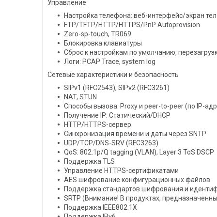
Управление
Настройка телефона: веб-интерфейс/экран тел
FTP/TFTP/HTTP/HTTPS/PnP Autoprovision
Zero-sp-touch, TR069
Блокировка клавиатуры
Сброс к настройкам по умолчанию, перезагруз
Логи: PCAP Trace, system log
Сетевые характеристики и безопасность
SIPv1 (RFC2543), SIPv2 (RFC3261)
NAT, STUN
Способы вызова: Proxy и peer-to-peer (по IP-ад
Получение IP: Статический/DHCP
HTTP/HTTPS-сервер
Синхронизация времени и даты через SNTP
UDP/TCP/DNS-SRV (RFC3263)
QoS: 802.1p/Q tagging (VLAN), Layer 3 ToS DSCP
Поддержка TLS
Управление HTTPS-сертификатами
AES шифрование конфигурационных файлов
Поддержка стандартов шифрования и идентиф
SRTP (Внимание! В продуктах, предназначенны
Поддержка IEEE802.1X
Поддержка IPv6