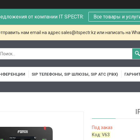
едложения от компании IT SPECTR:
Все товары и услуг
тправить нам email на адрес sales@itspectr.kz или написать на Wha
НФЕРЕНЦИИ
SIP ТЕЛЕФОНЫ, SIP ШЛЮЗЫ, SIP АТС (PBX)
ГАРНИ
I
Под заказ
Код:
V63