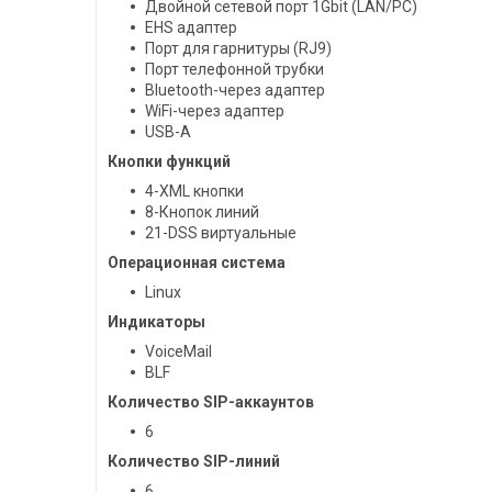
Двойной сетевой порт 1Gbit (LAN/PC)
EHS адаптер
Порт для гарнитуры (RJ9)
Порт телефонной трубки
Bluetooth-через адаптер
WiFi-через адаптер
USB-A
Кнопки функций
4-XML кнопки
8-Кнопок линий
21-DSS виртуальные
Операционная система
Linux
Индикаторы
VoiceMail
BLF
Количество SIP-аккаунтов
6
Количество SIP-линий
6