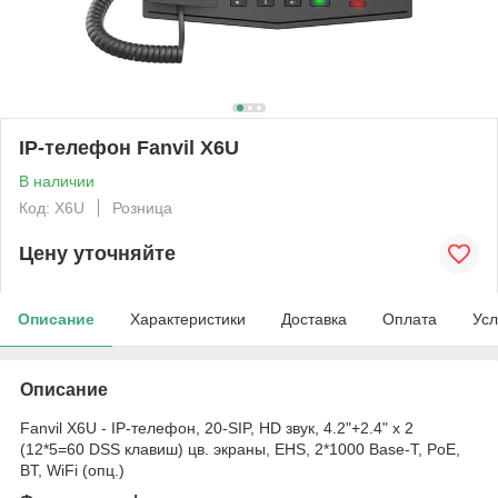
IP-телефон Fanvil X6U
В наличии
Код: X6U
Розница
Цену уточняйте
Описание
Характеристики
Доставка
Оплата
Усл
Описание
Fanvil X6U - IP-телефон, 20-SIP, HD звук, 4.2"+2.4" x 2
(12*5=60 DSS клавиш) цв. экраны, EHS, 2*1000 Base-T, PoE,
BT, WiFi (опц.)