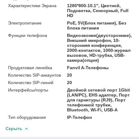
Характеристики Экрана
1280*800-10.1", Цветной,
Подсветка, Сенсорный, Full
HD
Электропитание
PoE, 5V(Блок питания), Без
блока питания
Функции телефона
Видеозвонки(двусторонние),
Внешний микрофон, 10-
сторонняя конференция,
2000-контактов, 1000-журнал
вызовов, HD-трубка, USB-
камера(опция)
Продуктовая линейка
Fanvil A-Телефоны
Количество SIP-аккаунтов
20
Количество SIP-линий
20
Интерфейсы/порты
Двойной сетевой порт 1Gbit
(LAN/PC), EHS адаптер, Порт
для гарнитуры (RJ9), Порт
телефонной трубки,
Bluetooth, Wi-Fi, USB-A
Тип оборудования
IP-Телефон
Скрыть