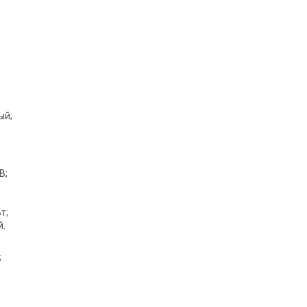
ый;
В;
т;
й.
;