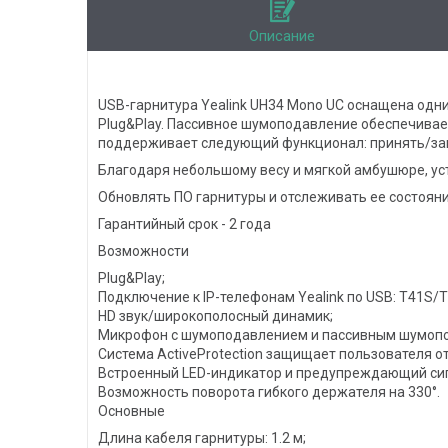
Описание
USB-гарнитура Yealink UH34 Mono UC оснащена одн
Plug&Play. Пассивное шумоподавление обеспечивае
поддерживает следующий функционал: принять/зав
Благодаря небольшому весу и мягкой амбушюре, ус
Обновлять ПО гарнитуры и отслеживать ее состояни
Гарантийный срок - 2 года
Возможности
Plug&Play;
Подключение к IP-телефонам Yealink по USB: T4
HD звук/широкополосный динамик;
Микрофон с шумоподавлением и пассивным шумоп
Система ActiveProtection защищает пользователя от
Встроенный LED-индикатор и предупреждающий сиг
Возможность поворота гибкого держателя на 330°.
Основные
Длина кабеля гарнитуры: 1.2 м;