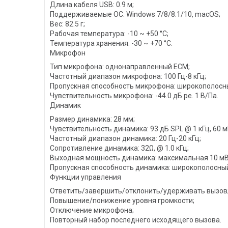
Длина кабеля USB: 0.9 м;
Поддерживаемые ОС: Windows 7/8/8.1/10, macOS;
Вес: 82.5 г;
Рабочая температура: -10 ~ +50 °C;
Температура хранения: -30 ~ +70 °C.
Микрофон
Тип микрофона: однонаправленный ECM;
Частотный диапазон микрофона: 100 Гц-8 кГц;
Пропускная способность микрофона: широкополосн
Чувствительность микрофона: -44.0 дБ ре. 1 В/Па.
Динамик
Размер динамика: 28 мм;
Чувствительность динамика: 93 дБ SPL @ 1 кГц, 60 м
Частотный диапазон динамика: 20 Гц-20 кГц;
Сопротивление динамика: 32Ω, @ 1.0 кГц;
Выходная мощность динамика: максимальная 10 мВ
Пропускная способность динамика: широкополосны
Функции управления
Ответить/завершить/отклонить/удерживать вызов
Повышение/понижение уровня громкости;
Отключение микрофона;
Повторный набор последнего исходящего вызова.