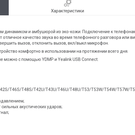
Характеристики
им динамиком и амбушюрой из эко-кожи. Подключение к телефонам 
т отличное качество звука во время телефонного разговора или 
ершить вызов, отклонить вызов, вкл/выкл микрофон.
тройство комфортно в использовании на протяжении всего дня.
е можно с помощью YDMP и Yealink USB Connect.
1S/T42S/T46S/T48S/T42U/T43U/T46U/T48U/T53/T53W/T54W/T57W/T
одавлением;
 сильных акустических ударов;
нал;