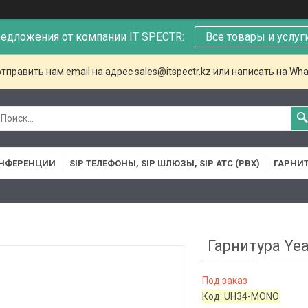
едложения от компании IT SPECTR:
Все товары и услуг
тправить нам email на адрес sales@itspectr.kz или написать на Wha
НФЕРЕНЦИИ
SIP ТЕЛЕФОНЫ, SIP ШЛЮЗЫ, SIP АТС (PBX)
ГАРНИ
Гарнитура Yea
Под заказ
Код:
UH34-MONO