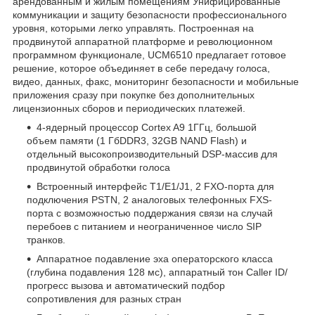
арендованным и жилым помещениям Унифицированные
коммуникации и защиту безопасности профессионального
уровня, которыми легко управлять. Построенная на
продвинутой аппаратной платформе и революционном
программном функционале, UCM6510 предлагает готовое
решение, которое объединяет в себе передачу голоса,
видео, данных, факс, мониторинг безопасности и мобильные
приложения сразу при покупке без дополнительных
лицензионных сборов и периодических платежей.
4-ядерный процессор Cortex A9 1ГГц, большой
объем памяти (1 ГбDDR3, 32GB NAND Flash) и
отдельный высокопроизводительный DSP-массив для
продвинутой обработки голоса
Встроенный интерфейс T1/E1/J1, 2 FXO-порта для
подключения PSTN, 2 аналоговых телефонных FXS-
порта с возможностью поддержания связи на случай
перебоев с питанием и неограниченное число SIP
транков.
Аппаратное подавление эха операторского класса
(глубина подавления 128 мс), аппаратный тон Caller ID/
прогресс вызова и автоматический подбор
сопротивления для разных стран