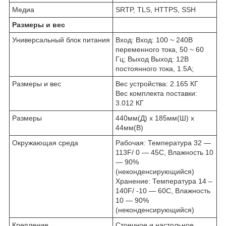
Медиа
SRTP, TLS, HTTPS, SSH
Размеры и вес
Универсальный блок питания
Вход: Вход: 100 ~ 240В
переменного тока, 50 ~ 60
Гц; Выход Выход: 12В
постоянного тока, 1.5A;
Размеры и веc
Вес устройства: 2.165 КГ
Вес комплекта поставки:
3.012 КГ
Размеры
440мм(Д) x 185мм(Ш) x
44мм(В)
Окружающая среда
Рабочая: Температура 32 ―
113F/ 0 ― 45C, Влажность 10
― 90%
(неконденсирующийся)
Хранение: Температура 14 –
140F/ -10 ― 60C, Влажность
10 ― 90%
(неконденсирующийся)
Крепление
Стоечное и настольное