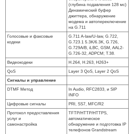
(глубина подавления 128 мс)
Динамический буфер
джиттера, обнаружение
модема и автопереключение
на G.711
Голосовые и факсовые
G.711 A-law/U-law, G.722,
кодеки
G.723.1 5.3K/6.3K, G.726,
G.729A/B, iLBC, GSM, AAL2-
G.726-32, ADPCM; T.38.
Видеокодеки
H.264, H.263, H263+
QoS
Layer 3 QoS, Layer 2 QoS
Сигналы и управление
DTMF Метод
In Audio, RFC2833, и SIP
INFO
Цифровые сигналы
PRI, SS7, MFC/R2
Протокол предоставления
TFTP/HTTP/HTTPS,
услуг и
автоматическое
самонастройка
обнаружение и подготовка IP
телефонов Grandstream