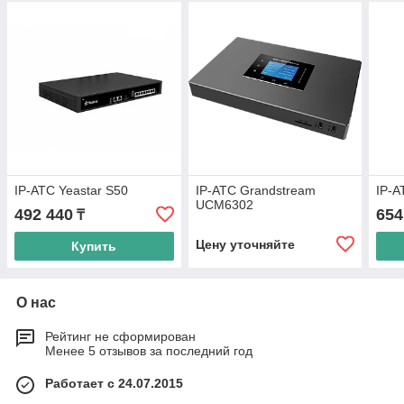
IP-АТС Yeastar S50
IP-АТС Grandstream
IP-А
UCM6302
492 440
654
₸
Цену уточняйте
Купить
О нас
Рейтинг не сформирован
Менее 5 отзывов за последний год
Работает с 24.07.2015