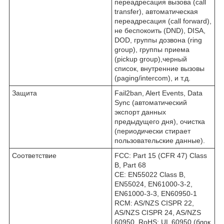
переадресация вызова (call
transfer), автоматическая
переадресация (call forward),
не беспокоить (DND), DISA,
DOD, группы дозвона (ring
group), группы приема
(pickup group),черный
список, внутренние вызовы
(paging/intercom), и т.д.
Защита
Fail2ban, Alert Events, Data
Sync (автоматический
экспорт данных
предыдущего дня), очистка
(периодически стирает
пользовательские данные).
Соответствие
FCC: Part 15 (CFR 47) Class
B, Part 68
CE: EN55022 Class B,
EN55024, EN61000-3-2,
EN61000-3-3, EN60950-1
RCM: AS/NZS CISPR 22,
AS/NZS CISPR 24, AS/NZS
60950, RoHS; UL 60950 (блок