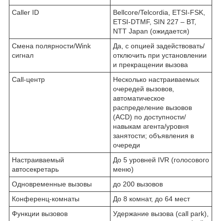
Caller ID
Bellcore/Telcordia, ETSI-FSK,
ETSI-DTMF, SIN 227 – BT,
NTT Japan (ожидается)
Смена полярности/Wink
Да, с опцией задействовать/
сигнал
отключить при установлении
и прекращении вызова
Call-центр
Несколько настраиваемых
очередей вызовов,
автоматическое
распределение вызовов
(ACD) по доступности/
навыкам агента/уровня
занятости; объявления в
очереди
Настраиваемый
До 5 уровней IVR (голосового
автосекретарь
меню)
Одновременные вызовы
до 200 вызовов
Конференц-комнаты
До 8 комнат, до 64 мест
Функции вызовов
Удержание вызова (call park),