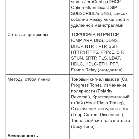
через ZeroConfig (DHCP
Option 66/multicast SIP
SUBSCRIBE/mDNS), список
событий между локальной и
удаленной магистралями
Сетевые протоколы
TCP/UDP/IP, RTP/RTCP,
ICMP, ARP, DNS, DDNS,
DHCP, NTP, TFTP, SSH,
HTTP/HTTPS, PPPoE, SIP,
STUN, SRTP, TLS, LDAP,
HDLC, HDLC-ETH, PPP,
Frame Relay (ожидается)
Методы отбоя линии
Тоновый сигнал вызова (Call
Progress Tone), Изменение
полярности (Polarity
Reversal), Кратковременный
отбой (Hook Flash Timing),
Отключение контурного тока
(Loop Current Disconnect),
Тональный сигнал занятости
(Busy Tone)
Безопасность