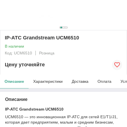
IP-АТС Grandstream UCM6510
В наличии
Код: UCM6510
Розница
Цену уточняйте
Описание
Характеристики
Доставка
Оплата
Усл
Описание
IP-АТС Grandstream UCM6510
UCM6510 ― это инновационная IP-АТС для сетей E1/T1/J1,
которая дает предприятиям, малым и средним бизнесам,