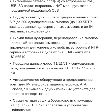
Гигабитный сетевой порт(-ы) со встроенным PoE,
USB, SD-карта; встроенный NAT-маршрутизатор с
продвинутой поддержкой QoS
Поддерживает до 2000 регистраций конечных точек
SIP, до 200 одновременных вызовов (до 100 SRTP-
зашифрованных одновременных вызовов), и до 64
участников конференции
Гибкий план нумерации, перенаправление вызовов,
пиринг сайтов, запись вызовов, центральная панель
управления для конечных устройств, встроенный NTP-
сервер и встроенная директория LDAP-контактов
UCM6510
Передача данных через T1/E1/J1 и совмещенная
передача данных и голоса через T1/E1/J1 с SS7 или
PRI
Автоматическое обнаружение и предоставление
услуг для IP-телефонов, видеотелефонов, ATA,
шлюзов, SIP-камер и других конечных устройств для
простого развертывания
Самая лучшая защита безопасности с помощью
SRTP, TLS и HTTPS с аппаратным ускорителем
шифрования