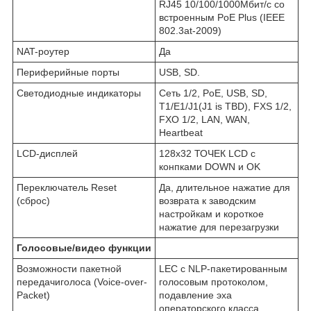
RJ45 10/100/1000Мбит/с со
встроенным PoE Plus (IEEE
802.3at-2009)
NAT-роутер
Да
Периферийные порты
USB, SD.
Светодиодные индикаторы
Сеть 1/2, PoE, USB, SD,
T1/E1/J1(J1 is TBD), FXS 1/2,
FXO 1/2, LAN, WAN,
Heartbeat
LCD-дисплей
128x32 ТОЧЕК LCD с
конпками DOWN и OK
Переключатель Reset
Да, длительное нажатие для
(сброс)
возврата к заводским
настройкам и короткое
нажатие для перезагрузки
Голосовые/видео функции
Возможности пакетной
LEC c NLP-пакетированным
передачиголоса (Voice-over-
голосовым протоколом,
Packet)
подавление эха
операторского класса