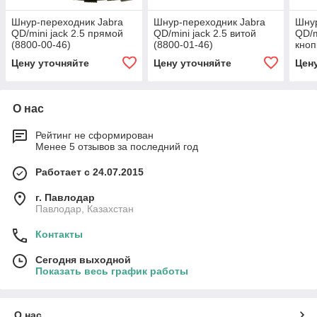
Шнур-переходник Jabra
Шнур-переходник Jabra
Шнур
QD/mini jack 2.5 прямой
QD/mini jack 2.5 витой
QD/m
(8800-00-46)
(8800-01-46)
кноп
55)
Цену уточняйте
Цену уточняйте
Цен
О нас
Рейтинг не сформирован
Менее 5 отзывов за последний год
Работает с 24.07.2015
г. Павлодар
Павлодар, Казахстан
Контакты
Сегодня выходной
Показать весь график работы
О нас