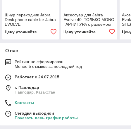
Шнур переходник Jabra
Аксессуар для Jabra
Аксе
Desk phone cable for Jabra
Evolve 40: ТОЛЬКО MONO
Evol
EVOLVE
ГАРНИТУРА с разъемом
STE
3.5mm Jack (14401-09)
раз
Цену уточняйте
Цену уточняйте
Цен
(144
О нас
Рейтинг не сформирован
Менее 5 отзывов за последний год
Работает с 24.07.2015
г. Павлодар
Павлодар, Казахстан
Контакты
Сегодня выходной
Показать весь график работы