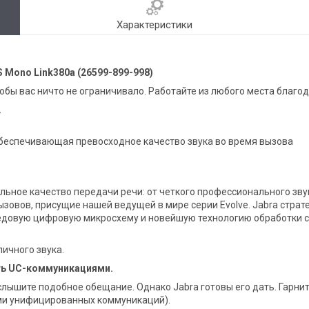
Характеристики
S Mono Link380a (26599-899-998)
тобы вас ничто не ограничивало. Работайте из любого места благ
.
обеспечивающая превосходное качество звука во время вызова
ное качество передачи речи: от четкого профессионального звука
зовов, присущие нашей ведущей в мире серии Evolve. Jabra стра
довую цифровую микросхему и новейшую технологию обработки си
личного звука.
ть UC-коммуникациями.
лышите подобное обещание. Однако Jabra готовы его дать. Гарнит
и унифицированных коммуникаций).