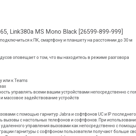
65, Link380a MS Mono Black [26599-899-999]
подключиться к ПК, смартфону и планшету на расстоянии до 30 м
дусов оповещает о том, что вы находитесь в режиме разговора
у или к Teams
вах
ость управлять всеми вашим устройствами непосредственно с пом
 и массовое задействование устройств
ызовами с помощью гарнитур Jabra и софтфонов UC и IP последнег
ь вызовы с настольных телефонов и софтфонов. При использовании
удаленного управления вызовами как непосредственно с помощью
еграции гарнитуры с софтфоном пользователи получают больше с