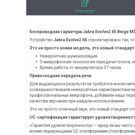
Описание
Беспроводная гарнитура Jabra Evolve2 65 Beige M
Устройство
Jabra Evolve2 65
спроектировано так, ч
Это не просто новая модель, это новый стандарт
Невероятная шумоизоляция
3-микрофонная технология передачи голоса, 
Время работы от аккумулятора 37 часов
Превосходная передача речи.
Для выдающихся результатов требуется исключитель
усовершенствовали невероятные характеристики вы
профессиональных микрофона, добавили нашу пере
качества звучания при каждом использовании.
Это не просто отличный звук, это новый стандарт от
UС-сертификация гарантирует удовлетвореннос
«Гарантия удовлетворенности» — вряд ли вы часто с
всеми лидирующими UC-платформами (платформам