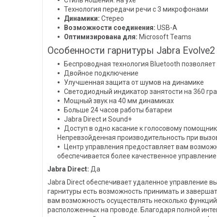
Стиль ношения: на ухе
Технология передачи речи с 3 микрофонами
Динамики:
Стерео
Возможности соединения:
USB-A
Оптимизирована для:
Microsoft Teams
Особенности гарнитуры Jabra Evolve2 
Беспроводная технология Bluetooth позволяет 
Двойное подключение
Улучшенная защита от шумов на динамике
Светодиодный индикатор занятости на 360 гра
Мощный звук на 40 мм динамиках
Больше 24 часов работы батареи
Jabra Direct и Sound+
Доступ в одно касание к голосовому помощник
Непревзойденная производительность при вызо
Центр управления предоставляет вам возможн
обеспечивается более качественное управление
Jabra Direct:
Да
Jabra Direct обеспечивает удаленное управление в
гарнитуры есть возможность принимать и завершат
вам возможность осуществлять несколько функций 
расположенных на проводе. Благодаря полной инт