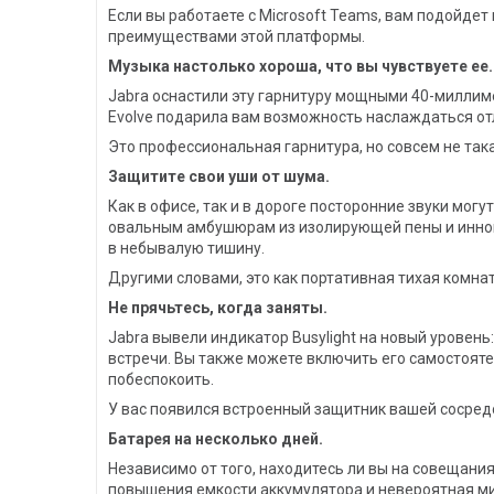
Если вы работаете с Microsoft Teams, вам подойде
преимуществами этой платформы.
Музыка настолько хороша, что вы чувствуете ее.
Jabra оснастили эту гарнитуру мощными 40-милли
Evolve подарила вам возможность наслаждаться отл
Это профессиональная гарнитура, но совсем не така
Защитите свои уши от шума.
Как в офисе, так и в дороге посторонние звуки мог
овальным амбушюрам из изолирующей пены и инно
в небывалую тишину.
Другими словами, это как портативная тихая комна
Не прячьтесь, когда заняты.
Jabra вывели индикатор Busylight на новый уровен
встречи. Вы также можете включить его самостоятел
побеспокоить.
У вас появился встроенный защитник вашей сосред
Батарея на несколько дней.
Независимо от того, находитесь ли вы на совещания
повышения емкости аккумулятора и невероятная мик