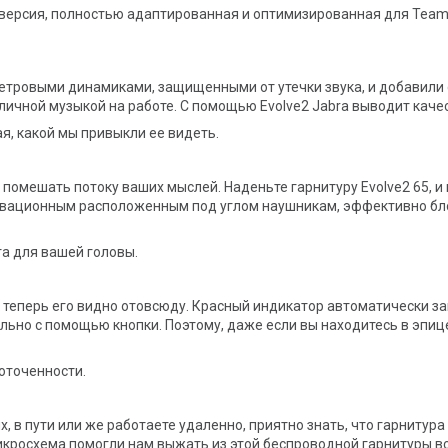
т версия, полностью адаптированная и оптимизированная для Tea
метровыми динамиками, защищенными от утечки звука, и добавили
ичной музыкой на работе. С помощью Evolve2 Jabra выводит каче
я, какой мы привыкли ее видеть.
ут помешать потоку ваших мыслей. Наденьте гарнитуру Evolve2 65, 
вационным расположенным под углом наушникам, эффективно бл
та для вашей головы.
ь: теперь его видно отовсюду. Красный индикатор автоматически з
ьно с помощью кнопки. Поэтому, даже если вы находитесь в эпицен
оточенности.
х, в пути или же работаете удаленно, приятно знать, что гарнитур
росхема помогли нам выжать из этой беспроводной гарнитуры все