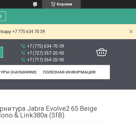
Корзина
и
tsapp +7 775 634 70 39
+7 (775) 634-70-39
+7 (727) 357-20-90
+7 (717) 264-20-90
ТУРЫ (НАУШНИКИ)
ПОЛЕЗНАЯ ИНФОРМАЦИЯ
арнитура Jabra Evolve2 65 Beige
ono & Link380a (SfB)