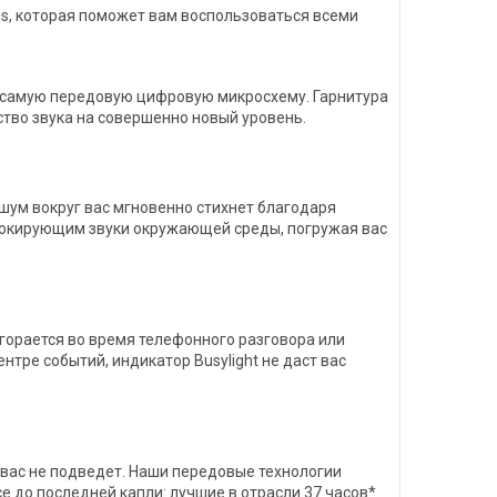
ms, которая поможет вам воспользоваться всеми
 самую передовую цифровую микросхему. Гарнитура
ство звука на совершенно новый уровень.
и шум вокруг вас мгновенно стихнет благодаря
окирующим звуки окружающей среды, погружая вас
агорается во время телефонного разговора или
тре событий, индикатор Busylight не даст вас
а вас не подведет. Наши передовые технологии
 до последней капли: лучшие в отрасли 37 часов*