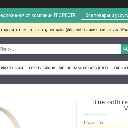
едложения от компании IT SPECTR:
Все товары и услуг
тправить нам email на адрес sales@itspectr.kz или написать на Wha
НФЕРЕНЦИИ
SIP ТЕЛЕФОНЫ, SIP ШЛЮЗЫ, SIP АТС (PBX)
ГАРНИ
Bluetooth г
M
Под заказ