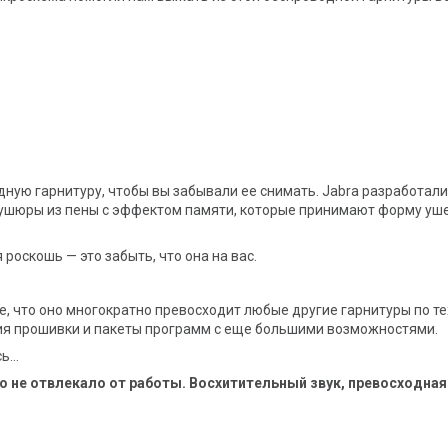
дную гарнитуру, чтобы вы забывали ее снимать. Jabra разработа
ушюры из пены с эффектом памяти, которые принимают форму ушей.
 роскошь — это забыть, что она на вас.
е, что оно многократно превосходит любые другие гарнитуры по т
ния прошивки и пакеты программ с еще большими возможностями.
сь…
го не отвлекало от работы. Восхитительный звук, превосходн