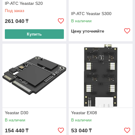
IP-АТС Yeastar S20
Под заказ
IP-АТС Yeastar S300
261 040
В наличии
₸
Цену уточняйте
Купить
Yeastar D30
Yeastar EX08
В наличии
В наличии
154 440
53 040
₸
₸